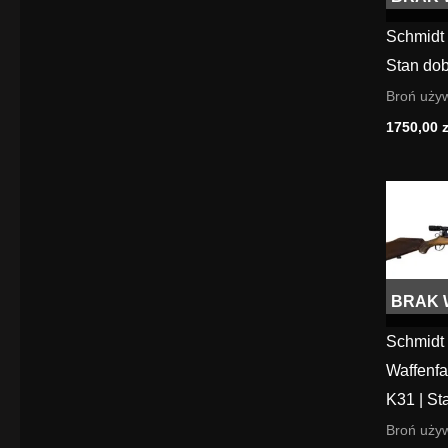
Schmidt 
Stan dob
Broń uży
1750,00
z
BRAK 
Schmidt
Waffenfa
K31 | St
Broń uży