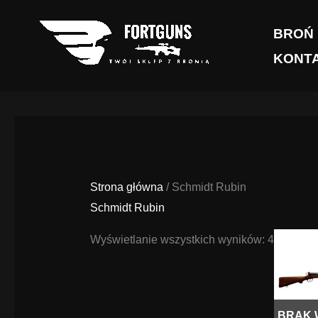
Przejdź
do
BROŃ
treści
KONT
Strona główna
/ Schmidt Rubin
Schmidt Rubin
Wyświetlanie wszystkich wyników: 4
BRAK 