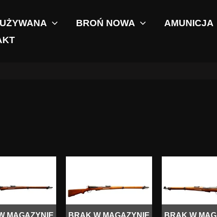
 UŻYWANA
BROŃ NOWA
AMUNICJA
AKT
W MAGAZYNIE
BRAK W MAGAZYNIE
BRAK W MAG