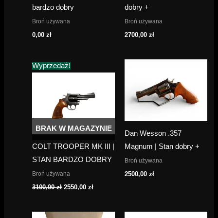
bardzo dobry
dobry +
Broń używana
Broń używana
0,00
zł
2700,00
zł
Wyprzedaż!
BRAK W MAGAZYNIE
Dan Wesson .357
COLT TROOPER MK III |
Magnum | Stan dobry +
STAN BARDZO DOBRY
Broń używana
Broń używana
2500,00
zł
Pierwotna
Aktualna
3100,00
zł
2550,00
zł
cena
cena
wynosiła:
wynosi:
3100,00 zł.
2550,00 zł.