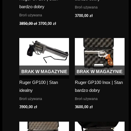
bardzo dobry
Broń używana
Broń używana
3700,00
zł
Pierwotna
Aktualna
3850,00
zł
3700,00
zł
cena
cena
wynosiła:
wynosi:
3850,00 zł.
3700,00 zł.
BRAK W MAGAZYNIE
BRAK W MAGAZYNIE
Ruger GP100 | Stan
Ruger GP100 Inox | Stan
idealny
bardzo dobry
Broń używana
Broń używana
3900,00
zł
3600,00
zł