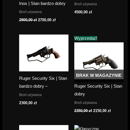
Inox | Stan bardzo dobry
Broń używana
Broń używana
4500,00
zł
Pierwotna
Aktualna
2900,00
zł
2700,00
zł
cena
cena
wynosiła:
wynosi:
2900,00 zł.
2700,00 zł.
Wyprzedaż!
BRAK W MAGAZYNIE
Ruger Security Six | Stan
bardzo dobry –
Ruger Security Six | Stan
dobry
Broń używana
Broń używana
2300,00
zł
Pierwotna
Aktualna
2350,00
zł
2150,00
zł
cena
cena
wynosiła:
wynosi:
2350,00 zł.
2150,00 zł.