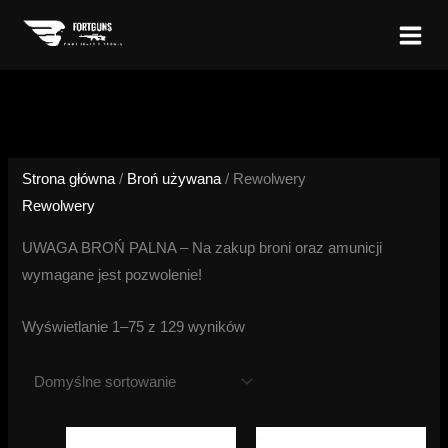
Przejdź
do
treści
Strona główna
/
Broń używana
/ Rewolwery
Rewolwery
UWAGA BROŃ PALNA – Na zakup broni oraz amunicji
wymagane jest pozwolenie!
Wyświetlanie 1–75 z 129 wyników