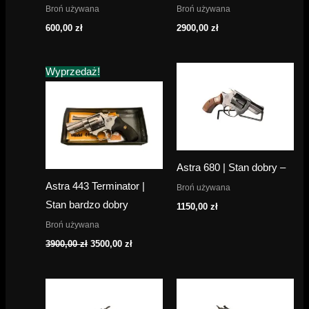
Broń używana
Broń używana
600,00
zł
2900,00
zł
Wyprzedaż!
Astra 680 | Stan dobry –
Astra 443 Terminator |
Broń używana
Stan bardzo dobry
1150,00
zł
Broń używana
Pierwotna
Aktualna
3900,00
zł
3500,00
zł
cena
cena
wynosiła:
wynosi:
3900,00 zł.
3500,00 zł.