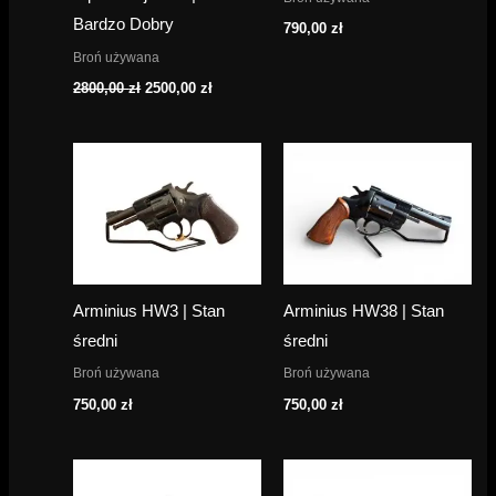
Bardzo Dobry
790,00
zł
Broń używana
Pierwotna
Aktualna
2800,00
zł
2500,00
zł
cena
cena
wynosiła:
wynosi:
2800,00 zł.
2500,00 zł.
Arminius HW3 | Stan
Arminius HW38 | Stan
średni
średni
Broń używana
Broń używana
750,00
zł
750,00
zł