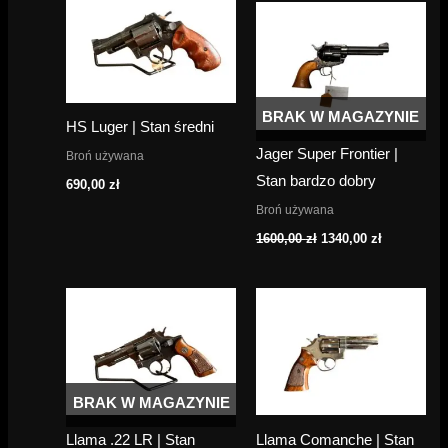
BRAK W MAGAZYNIE
HS Luger | Stan średni
Jager Super Frontier |
Broń używana
Stan bardzo dobry
690,00
zł
Broń używana
Pierwotna
Aktualna
1600,00
zł
1340,00
zł
cena
cena
wynosiła:
wynosi:
1600,00 zł.
1340,00 zł.
BRAK W MAGAZYNIE
Llama .22 LR | Stan
Llama Comanche | Stan