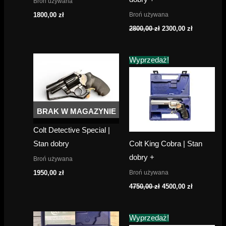
Broń używana
Broń używana
1800,00
zł
Pierwotna
Aktualna
2800,00
zł
2300,00
zł
cena
cena
wynosiła:
wynosi:
2800,00 zł.
2300,00 zł.
Wyprzedaż!
BRAK W MAGAZYNIE
Colt Detective Special |
Stan dobry
Colt King Cobra | Stan
dobry +
Broń używana
Broń używana
1950,00
zł
Pierwotna
Aktualna
4750,00
zł
4500,00
zł
cena
cena
wynosiła:
wynosi:
4750,00 zł.
4500,00 zł.
Wyprzedaż!