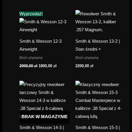
Wyprzedaż!
Smith & Wesson 12-3
Smith & Wesson 13-2 |
Airweight
Stan średni +
Broń używana
Broń używana
Pierwotna
Aktualna
2000,00
zł
1800,00
zł
2200,00
zł
cena
cena
wynosiła:
wynosi:
2000,00 zł.
1800,00 zł.
BRAK W MAGAZYNIE
Smith & Wesson 14-3 |
Smith & Wesson 15-3 |