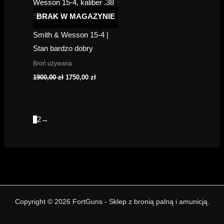
BRAK W MAGAZYNIE
Smith & Wesson 15-4 |
Stan bardzo dobry
Broń używana
Pierwotna
Aktualna
1900,00
zł
1750,00
zł
cena
cena
wynosiła:
wynosi:
1900,00 zł.
1750,00 zł.
1
2
→
Copyright © 2026 FortGuns - Sklep z bronią palną i amunicją.