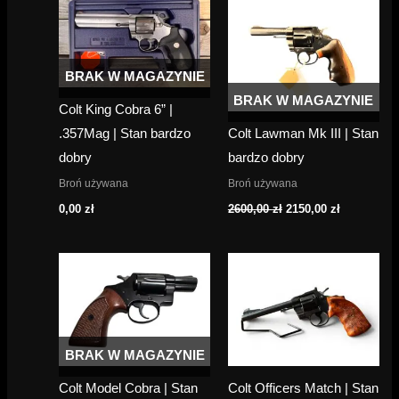
BRAK W MAGAZYNIE
BRAK W MAGAZYNIE
Colt King Cobra 6” |
.357Mag | Stan bardzo
Colt Lawman Mk III | Stan
dobry
bardzo dobry
Broń używana
Broń używana
Pierwotna
Aktualna
0,00
zł
2600,00
zł
2150,00
zł
cena
cena
wynosiła:
wynosi:
2600,00 zł.
2150,00 zł.
BRAK W MAGAZYNIE
Colt Model Cobra | Stan
Colt Officers Match | Stan