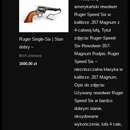
Ruger Single-Six | Stan
dobry –
Broń używana
1600,00
zł