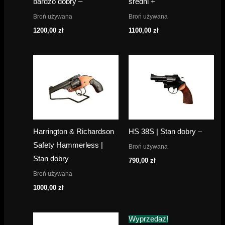
bardzo dobry –
średni +
Broń używana
Broń używana
1200,00
zł
1100,00
zł
Harrington & Richardson
HS 38S | Stan dobry –
Safety Hammerless |
Broń używana
Stan dobry
790,00
zł
Broń używana
1000,00
zł
Wyprzedaż!