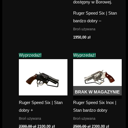
Ruger Speed Six | Stan
bardzo dobry –
Broń używana
1950,00
zł
Wyprzedaż!
Wyprzedaż!
BRAK W MAGAZYNIE
Ruger Speed Six | Stan
Ruger Speed Six Inox |
dobry +
Stan bardzo dobry
Broń używana
Broń używana
Pierwotna
Aktualna
Pierwotna
Aktualna
2300,00
zł
2100,00
zł
2500,00
zł
2300,00
zł