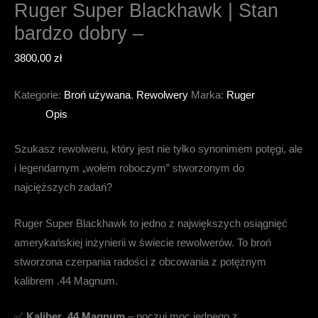
Ruger Super Blackhawk | Stan
bardzo dobry –
3800,00
zł
Kategorie:
Broń używana
,
Rewolwery
Marka:
Ruger
Opis
Szukasz rewolweru, który jest nie tylko synonimem potęgi, ale
i legendarnym „wołem roboczym” stworzonym do
najcięższych zadań?
Ruger Super Blackhawk to jedno z największych osiągnięć
amerykańskiej inżynierii w świecie rewolwerów. To broń
stworzona czerpania radości z obcowania z potężnym
kalibrem .44 Magnum.
✅
Kaliber .44 Magnum
– poczuj moc jednego z