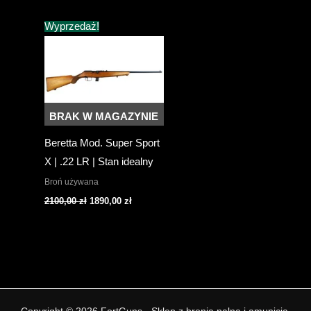
Wyprzedaż!
BRAK W MAGAZYNIE
Beretta Mod. Super Sport
X | .22 LR | Stan idealny
Broń używana
Pierwotna
Aktualna
2100,00
zł
1890,00
zł
cena
cena
wynosiła:
wynosi:
2100,00 zł.
1890,00 zł.