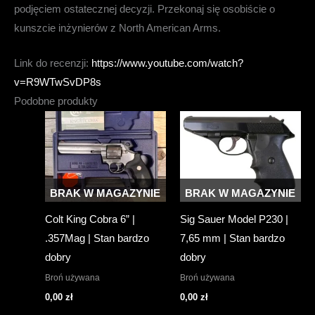
podjęciem ostatecznej decyzji. Przekonaj się osobiście o
kunszcie inżynierów z North American Arms.
Link do recenzji:
https://www.youtube.com/watch?
v=R9WTwSvDP8s
Podobne produkty
BRAK W MAGAZYNIE
BRAK W MAGAZYNIE
Colt King Cobra 6” |
Sig Sauer Model P230 |
.357Mag | Stan bardzo
7,65 mm | Stan bardzo
dobry
dobry
Broń używana
Broń używana
0,00
zł
0,00
zł