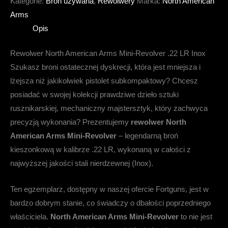
Kategorie:
Broń używana
,
Rewolwery
Marka:
North American
Arms
Opis
Rewolwer North American Arms Mini-Revolver .22 LR Inox
Szukasz broni ostatecznej dyskrecji, która jest mniejsza i
lżejsza niż jakikolwiek pistolet subkompaktowy? Chcesz
posiadać w swojej kolekcji prawdziwe dzieło sztuki
rusznikarskiej, mechaniczny majstersztyk, który zachwyca
precyzją wykonania? Prezentujemy
rewolwer North
American Arms Mini-Revolver
– legendarną broń
kieszonkową w kalibrze .22 LR, wykonaną w całości z
najwyższej jakości stali nierdzewnej (Inox).
Ten egzemplarz, dostępny w naszej ofercie Fortguns, jest w
bardzo dobrym stanie, co świadczy o dbałości poprzedniego
właściciela.
North American Arms Mini-Revolver
to nie jest