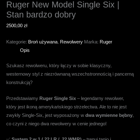
Ruger New Model Single Six |
Stan bardzo dobry
2500,00
zł
Kategorie:
Broń używana
,
Rewolwery
Marka:
Ruger
Opis
Szukasz rewolweru, który łączy w sobie klasyczny,
westernowy styl z niezrównaną wszechstronnością i pancerną
konstrukcją?
Przedstawiamy
Ruger Single Six
– legendarny rewolwer,
który jest ikoną amerykańskiego strzelectwa. Ale to nie jest
zwykły Single-Six, jest wyposażony w
dwa wymienne bębny
,
co czyni z niego dwa rewolwery w cenie jednego!
✅
System 2 w 1 (.22 LR / .22 WMR)
– trenuj tanio i