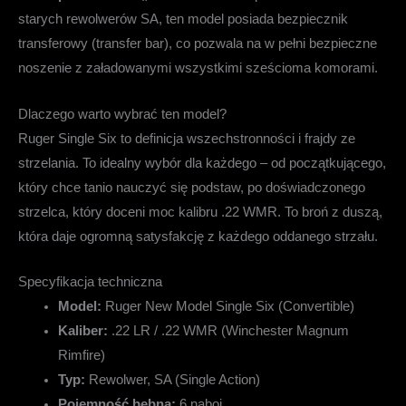
starych rewolwerów SA, ten model posiada bezpiecznik
transferowy (transfer bar), co pozwala na w pełni bezpieczne
noszenie z załadowanymi wszystkimi sześcioma komorami.
Dlaczego warto wybrać ten model?
Ruger Single Six to definicja wszechstronności i frajdy ze
strzelania. To idealny wybór dla każdego – od początkującego,
który chce tanio nauczyć się podstaw, po doświadczonego
strzelca, który doceni moc kalibru .22 WMR. To broń z duszą,
która daje ogromną satysfakcję z każdego oddanego strzału.
Specyfikacja techniczna
Model:
Ruger New Model Single Six (Convertible)
Kaliber:
.22 LR / .22 WMR (Winchester Magnum
Rimfire)
Typ:
Rewolwer, SA (Single Action)
Pojemność bębna:
6 naboi