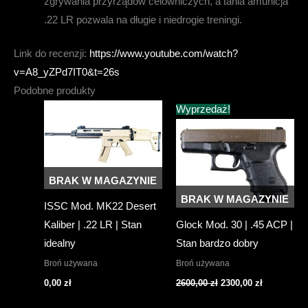
zgrywania przyrządów celowniczych, a tania amunicja
.22 LR pozwala na długie i niedrogie treningi.
Link do recenzji:
https://www.youtube.com/watch?
v=A8_yZPd7IT0&t=26s
Podobne produkty
Wyprzedaż!
BRAK W MAGAZYNIE
BRAK W MAGAZYNIE
ISSC Mod. MK22 Desert
Kaliber | .22 LR | Stan
Glock Mod. 30 | .45 ACP |
idealny
Stan bardzo dobry
Broń używana
Broń używana
Pierwotna
Aktualna
0,00
zł
2600,00
zł
2300,00
zł
cena
cena
wynosiła:
wynosi: