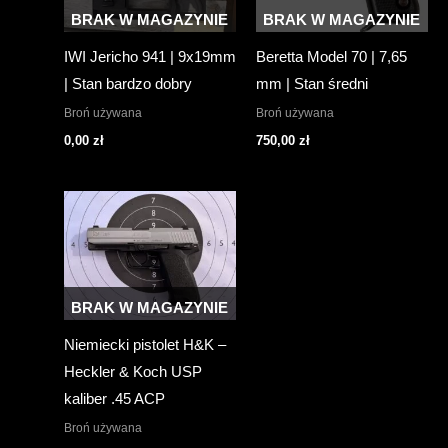
BRAK W MAGAZYNIE
BRAK W MAGAZYNIE
IWI Jericho 941 | 9x19mm
Beretta Model 70 | 7,65
| Stan bardzo dobry
mm | Stan średni
Broń używana
Broń używana
0,00
zł
750,00
zł
BRAK W MAGAZYNIE
Niemiecki pistolet H&K –
Heckler & Koch USP
kaliber .45 ACP
Broń używana