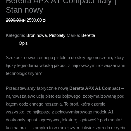
Beretta APX A1 Compact Italy |
Stan nowy
Pierwotna
Aktualna
2990,00
zł
2590,00
zł
cena
cena
Kategorie:
Broń nowa
,
Pistolety
Marka:
Beretta
wynosiła:
wynosi:
Opis
2990,00 zł.
2590,00 zł.
Szukasz nowoczesnego pistoletu do skrytego noszenia, który
łączy legendarną włoską jakość z najnowszymi rozwiązaniami
technologicznymi?
Przedstawiamy fabrycznie nową
Beretta APX A1 Compact
–
najnowszą ewolucję pistoletu bojowego, zoptymalizowaną pod
kątem codziennego noszenia. To broń, która czerpie
wszystko, co najlepsze z pełnowymiarowego modelu A1 –
doskonały spust, agresywną teksturę i gotowość pod montaż
kolimatora – i zamyka to w mniejszym, łatwiejszym do ukrycia