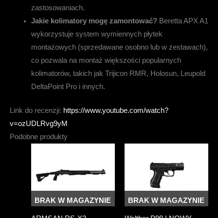
zastosowaniach.
Jakie kolimatory mogę zamontować?
Beretta APX A1
wykorzystuje system wymiennych płytek
montażowych (sprzedawane osobno lub w zestawach),
co pozwala na montaż większości popularnych
kolimatorów, takich jak Trijicon RMR, Holosun, Leupold
DeltaPoint Pro i innych.
Link do recenzji:
https://www.youtube.com/watch?
v=ozUDLRvg9yM
Podobne produkty
BRAK W MAGAZYNIE
BRAK W MAGAZYNIE