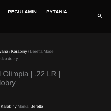
REGULAMIN
PYTANIA
Szuka
wana
/
Karabiny
/ Beretta Model
ardzo dobry
 Olimpia | .22 LR |
dobry
alna
a
si:
,
Karabiny
Marka:
Beretta