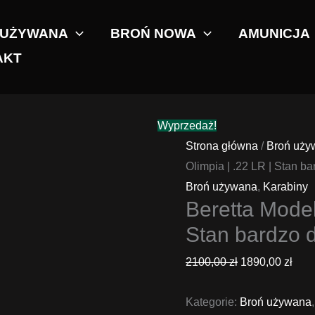
 UŻYWANA
BROŃ NOWA
AMUNICJA
AKT
Wyprzedaż!
Strona główna
/
Broń uży
Olimpia | .22 LR | Stan b
Broń używana
,
Karabiny
Beretta Model
Stan bardzo 
Pierwotna
Aktu
2100,00
zł
1890,00
zł
cena
cen
Kategorie:
wynosiła:
Broń używana
wyno