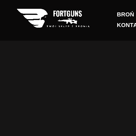
Przejdź
do
BROŃ
treści
KONT