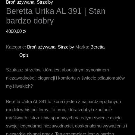
Broń używana
,
Strzelby
Beretta Urika AL 391 | Stan
bardzo dobry
4000,00
zł
Kategorie:
Broń używana
,
Strzelby
Marka:
Beretta
Opis
Szukasz strzelby, która jest absolutnym synonimem
niezawodności, elegancji i komfortu w świecie półautomatów
myśliwskich?
Beretta Urika AL 391 to ikona i jeden z najbardziej udanych
modeli w historii firmy. To broń, która zdobyła zaufanie
myśliwych i strzelców sportowych na całym świecie dzięki
swojej legendarnej niezawodności, doskonałemu wyważeniu i
niezwykle płynnej pracy. Ten egzemplarz jest w bardzo