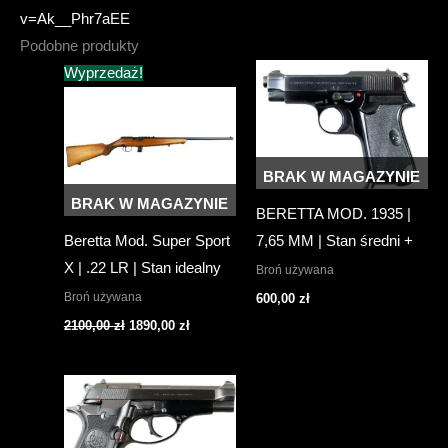
v=Ak__Phr7aEE
Podobne produkty
Wyprzedaż!
BRAK W MAGAZYNIE
BRAK W MAGAZYNIE
BERETTA MOD. 1935 |
Beretta Mod. Super Sport
7,65 MM | Stan średni +
X | .22 LR | Stan idealny
Broń używana
Broń używana
600,00
zł
Pierwotna
Aktualna
2100,00
zł
1890,00
zł
cena
cena
wynosiła:
wynosi:
2100,00 zł.
1890,00 zł.