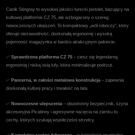
Canik Stingray to wysokiej jakości turecki pistolet, bazujący na
kultowej platformie CZ 75, ale wzbogacony o szereg
nowoczesnych ulepszeń. To kompaktowy „wół roboczy”, który
oferuje niezawodność, doskonałą ergonomię i wysoką
pojemność magazynka w bardzo atrakcyjnym pakiecie.
✅
Sprawdzona platforma CZ 75
– ciesz się legendarną
ergonomią i niską osią lufy, która minimalizuje podrzut.
✅
Pancerna, w całości metalowa konstrukcja
– zapewnia
doskonałą kulturę pracy i trwałość na lata.
✅
Nowoczesne ulepszenia
– obustronny bezpiecznik, szyna
akcesoryjna Picatinny i agresywne nacięcia na zamku to
cechy, których szukają współcześni strzelcy.
✅
Kompletny zestaw fabryczny
– w komplecie oryginalne