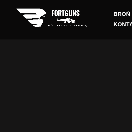
Przejdź
do
BROŃ
treści
KONT