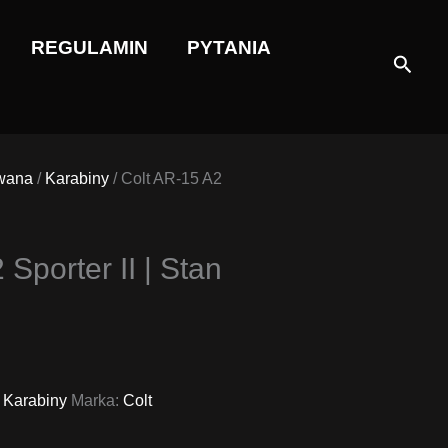
REGULAMIN
PYTANIA
Szuka
wana
/
Karabiny
/ Colt AR-15 A2
Sporter II | Stan
,
Karabiny
Marka:
Colt