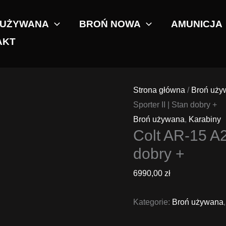
 UŻYWANA
BROŃ NOWA
AMUNICJA
AKT
Strona główna
/
Broń uży
Sporter II | Stan dobry +
Broń używana
,
Karabiny
Colt AR-15 A2 
dobry +
6990,00
zł
Kategorie:
Broń używana