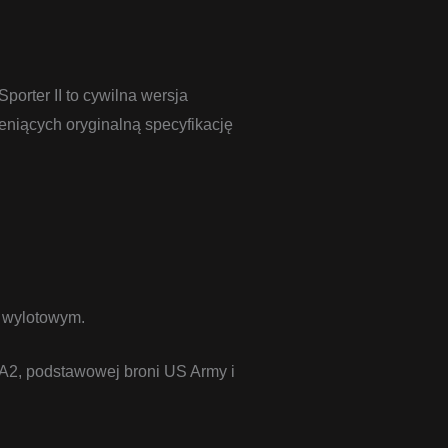
orter II to cywilna wersja
eniących oryginalną specyfikację
m wylotowym.
6A2, podstawowej broni US Army i