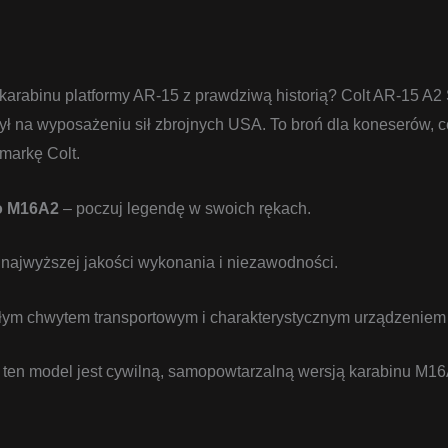
rabinu platformy AR-15 z prawdziwą historią? Colt AR-15 A2 Sp
ł na wyposażeniu sił zbrojnych USA. To broń dla koneserów, c
 markę Colt.
o M16A2
– poczuj legendę w swoich rękach.
najwyższej jakości wykonania i niezawodności.
ałym chwytem transportowym i charakterystycznym urządzenie
 ten model jest cywilną, samopowtarzalną wersją karabinu M1