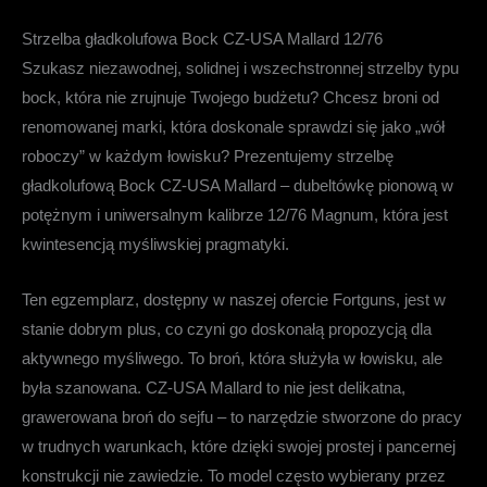
Strzelba gładkolufowa Bock CZ-USA Mallard 12/76
Szukasz niezawodnej, solidnej i wszechstronnej strzelby typu
bock, która nie zrujnuje Twojego budżetu? Chcesz broni od
renomowanej marki, która doskonale sprawdzi się jako „wół
roboczy” w każdym łowisku? Prezentujemy
strzelbę
gładkolufową Bock CZ-USA Mallard
– dubeltówkę pionową w
potężnym i uniwersalnym kalibrze 12/76 Magnum, która jest
kwintesencją myśliwskiej pragmatyki.
Ten egzemplarz, dostępny w naszej ofercie Fortguns, jest w
stanie dobrym plus, co czyni go doskonałą propozycją dla
aktywnego myśliwego. To broń, która służyła w łowisku, ale
była szanowana.
CZ-USA Mallard
to nie jest delikatna,
grawerowana broń do sejfu – to narzędzie stworzone do pracy
w trudnych warunkach, które dzięki swojej prostej i pancernej
konstrukcji nie zawiedzie. To model często wybierany przez