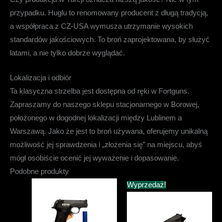
przypadku. Huglu to renomowany producent z długą tradycją,
a współpraca z CZ-USA wymusza utrzymanie wysokich
standardów jakościowych. To broń zaprojektowana, by służyć
latami, a nie tylko dobrze wyglądać.
Lokalizacja i odbiór
Ta klasyczna strzelba jest
dostępna od ręki w Fortguns
.
Zapraszamy do naszego sklepu stacjonarnego w
Borowej,
położonego w dogodnej lokalizacji między Lublinem a
Warszawą
. Jako że jest to broń używana, oferujemy unikalną
możliwość jej sprawdzenia i „złożenia się” na miejscu, abyś
mógł osobiście ocenić jej wyważenie i dopasowanie.
Podobne produkty
Wyprzedaż!