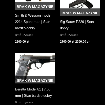
BRAK W MAGAZYNIE
BRAK W MAGAZYNIE
Smith & Wesson model
2214 Sportsman | Stan
Sig Sauer P226 | Stan
bardzo dobry
dobry –
Broń używana
Broń używana
Pierwotna
Aktualna
2200,00
zł
2700,00
zł
2350,00
zł
cena
cena
wynosiła:
wynosi:
2700,00 zł.
2350,00 zł.
BRAK W MAGAZYNIE
Beretta Model 81 | 7,65
mm | Stan bardzo dobry
Broń używana