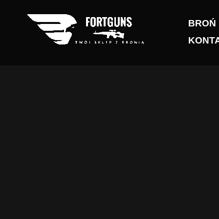
Przejdź
do
BROŃ
treści
KONT