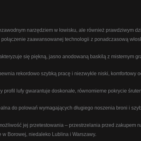
o niezawodnym narzędziem w łowisku, ale również prawdziwym dz
o połączenie zaawansowanej technologii z ponadczasową włosk
akteryzuje się piękną, jasno anodowaną baskilą z misternym g
ewnia rekordowo szybką pracę i niezwykle niski, komfortowy o
y profil lufy gwarantuje doskonałe, równomierne pokrycie śrute
alna do polowań wymagających długiego noszenia broni i szybk
 możliwość jej przetestowania – przestrzelania przed zakupem na
e w Borowej, niedaleko Lublina i Warszawy.