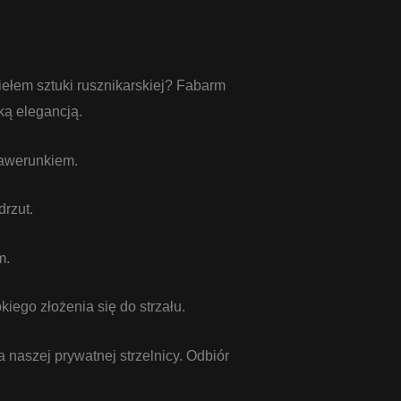
iełem sztuki rusznikarskiej? Fabarm
ą elegancją.
rawerunkiem.
drzut.
m.
iego złożenia się do strzału.
 naszej prywatnej strzelnicy. Odbiór