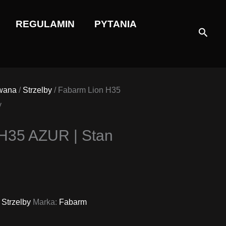
REGULAMIN
PYTANIA
Szuka
wana
/
Strzelby
/ Fabarm Lion H35
y
H35 AZUR | Stan
,
Strzelby
Marka:
Fabarm