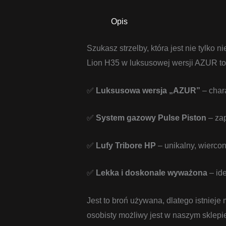
Opis
Szukasz strzelby, która jest nie tylk
Lion H35 w luksusowej wersji AZUR t
✅
Luksusowa wersja „AZUR”
– char
✅
System gazowy Pulse Piston
– zap
✅
Lufy Tribore HP
– unikalny, wiercon
✅
Lekka i doskonale wyważona
– ide
Jest to broń używana, dlatego istnieje
osobisty możliwy jest w naszym sklepi