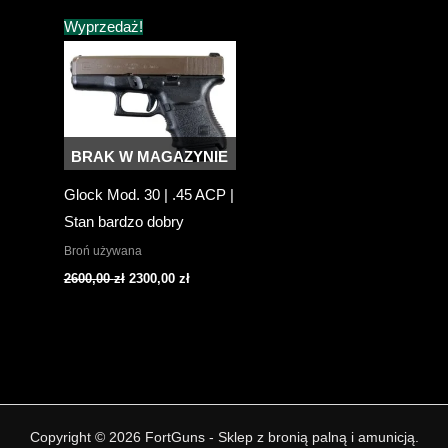
Wyprzedaż!
BRAK W MAGAZYNIE
Glock Mod. 30 | .45 ACP |
Stan bardzo dobry
Broń używana
Pierwotna
Aktualna
2600,00
zł
2300,00
zł
cena
cena
wynosiła:
wynosi:
2600,00 zł.
2300,00 zł.
Copyright © 2026 FortGuns - Sklep z bronią palną i amunicją.