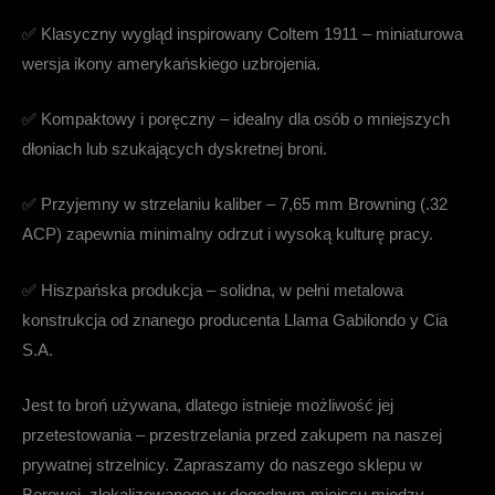
✅
Klasyczny wygląd inspirowany Coltem 1911
– miniaturowa
wersja ikony amerykańskiego uzbrojenia.
✅
Kompaktowy i poręczny
– idealny dla osób o mniejszych
dłoniach lub szukających dyskretnej broni.
✅
Przyjemny w strzelaniu kaliber
– 7,65 mm Browning (.32
ACP) zapewnia minimalny odrzut i wysoką kulturę pracy.
✅
Hiszpańska produkcja
– solidna, w pełni metalowa
konstrukcja od znanego producenta Llama Gabilondo y Cia
S.A.
Jest to broń używana, dlatego istnieje możliwość jej
przetestowania – przestrzelania przed zakupem na naszej
prywatnej strzelnicy. Zapraszamy do naszego sklepu w
Borowej, zlokalizowanego w dogodnym miejscu między