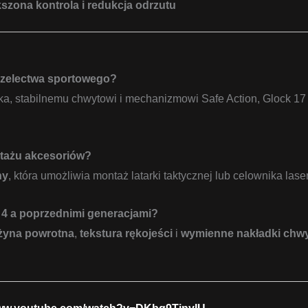
szona kontrola i redukcja odrzutu
trzelectwa sportowego?
ka, stabilnemu chwytowi i mechanizmowi Safe Action, Glock 17 
ntażu akcesoriów?
ny
, która umożliwia montaż latarki taktycznej lub celownika las
 4 a poprzednimi generacjami?
żyna powrotna
,
tekstura rękojeści
i
wymienne nakładki chw