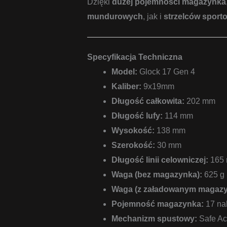
Dzięki
dużej pojemności magazynka
mundurowych
, jak i
strzelców sport
Specyfikacja Techniczna
Model:
Glock 17 Gen 4
Kaliber:
9x19mm
Długość całkowita:
202 mm
Długość lufy:
114 mm
Wysokość:
138 mm
Szerokość:
30 mm
Długość linii celowniczej:
165
Waga (bez magazynka):
625 g
Waga (z załadowanym magazy
Pojemność magazynka:
17 nab
Mechanizm spustowy:
Safe Ac