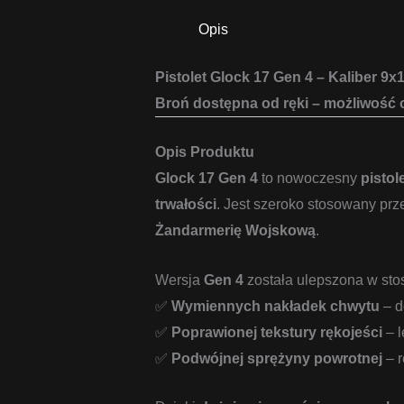
Opis
Pistolet Glock 17 Gen 4 – Kaliber 
Broń dostępna od ręki – możliwość o
Opis Produktu
Glock 17 Gen 4
to nowoczesny
pisto
trwałości
. Jest szeroko stosowany pr
Żandarmerię Wojskową
.
Wersja
Gen 4
została ulepszona w sto
✅
Wymiennych nakładek chwytu
– d
✅
Poprawionej tekstury rękojeści
– l
✅
Podwójnej sprężyny powrotnej
– r