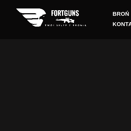
Przejdź
do
BROŃ
treści
KONT