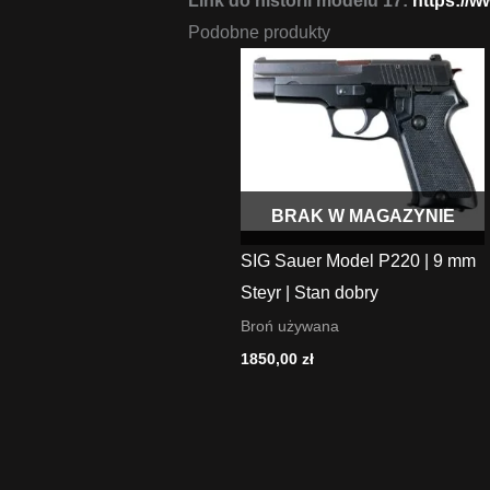
Link do historii modelu 17:
https://
Podobne produkty
BRAK W MAGAZYNIE
SIG Sauer Model P220 | 9 mm
Steyr | Stan dobry
Broń używana
1850,00
zł