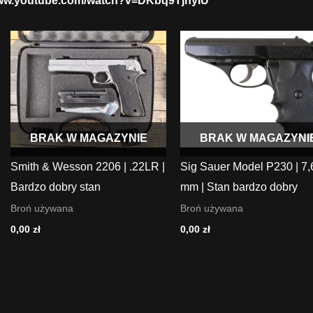
www.youtube.com/watch?v=DKbq9TjnyIU
BRAK W MAGAZYNIE
BRAK W MAGAZYNI
Smith & Wesson 2206 | .22LR |
Sig Sauer Model P230 | 7,
Bardzo dobry stan
mm | Stan bardzo dobry
Broń używana
Broń używana
0,00
zł
0,00
zł