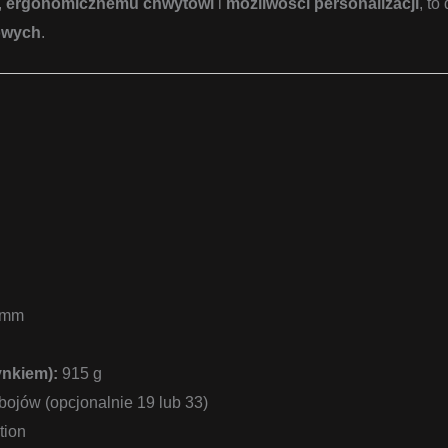
,
ergonomicznemu chwytowi
i
możliwości personalizacji
, t
owych
.
 mm
nkiem):
915 g
ojów (opcjonalnie 19 lub 33)
tion