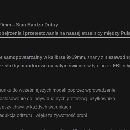
9x19mm – Stan Bardzo Dobry
bejrzenia i przetestowania na naszej strzelnicy między Pu
let samopowtarzalny w kalibrze 9x19mm
, znany z
niezawodnoś
zez
służby mundurowe na całym świecie
, w tym przez
FBI, sił
sunku do wcześniejszych modeli poprzez wprowadzenie:
ostosowanie do indywidualnych preferencji użytkownika
epszy chwyt w każdych warunkach
edukcja odrzutu i większa żywotność broni