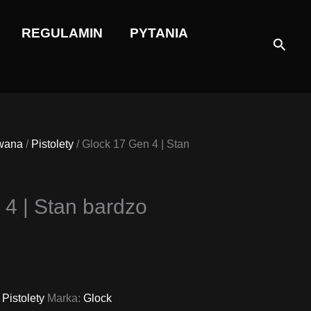
REGULAMIN
PYTANIA
Szuka
wana
/
Pistolety
/ Glock 17 Gen 4 | Stan
4 | Stan bardzo
alna
a
si:
,
Pistolety
Marka:
Glock