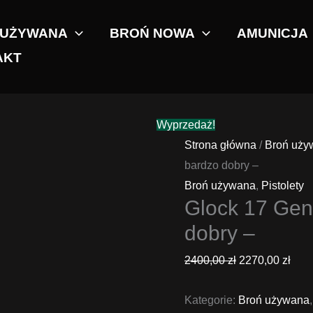
 UŻYWANA
BROŃ NOWA
AMUNICJA
AKT
Wyprzedaż!
Strona główna
/
Broń uży
bardzo dobry –
Broń używana
,
Pistolety
Glock 17 Gen 
dobry –
Pierwotna
Aktu
2400,00
zł
2270,00
zł
cena
cen
Kategorie:
wynosiła:
Broń używana
wyno