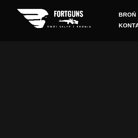
Przejdź
do
BROŃ
treści
KONT