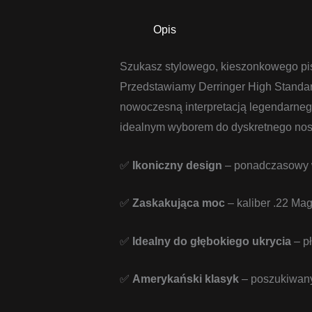
Opis
Szukasz stylowego, kieszonkowego pis
Przedstawiamy Derringer High Standar
nowoczesną interpretacją legendarneg
idealnym wyborem do dyskretnego nosz
✅
Ikoniczny design
– ponadczasowy w
✅
Zaskakująca moc
– kaliber .22 Mag
✅
Idealny do głębokiego ukrycia
– pł
✅
Amerykański klasyk
– poszukiwany 