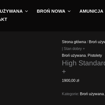
 UŻYWANA
BROŃ NOWA
AMUNICJA
AKT
Strona główna
/
Broń uży
| Stan dobry +
Broń używana
,
Pistolety
High Standar
+
1900,00
zł
Kategorie:
Broń używana