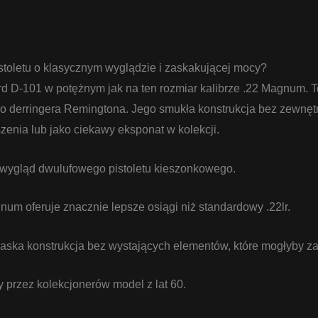
toletu o klasycznym wyglądzie i zaskakującej mocy?
d D-101 w potężnym jak na ten rozmiar kalibrze .22 Magnum. T
o derringera Remingtona. Jego smukła konstrukcja bez zewnęt
enia lub jako ciekawy eksponat w kolekcji.
ygląd dwulufowego pistoletu kieszonkowego.
num oferuje znacznie lepsze osiągi niż standardowy .22lr.
aska konstrukcja bez wystających elementów, które mogłyby za
przez kolekcjonerów model z lat 60.