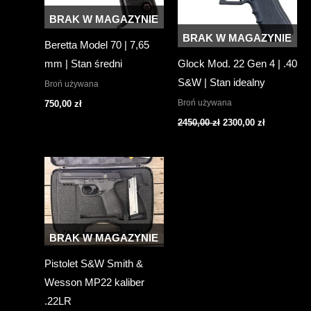
BRAK W MAGAZYNIE
BRAK W MAGAZYNIE
Beretta Model 70 | 7,65
mm | Stan średni
Glock Mod. 22 Gen 4 | .40
S&W | Stan idealny
Broń używana
Broń używana
750,00
zł
Pierwotna
Aktualna
2450,00
zł
2300,00
zł
cena
cena
wynosiła:
wynosi:
2450,00 zł.
2300,00 zł.
BRAK W MAGAZYNIE
Pistolet S&W Smith &
Wesson MP22 kaliber
.22LR