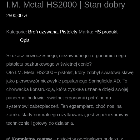
I.M. Metal HS2000 | Stan dobry
2500,00
zł
Kategorie:
Broń używana
,
Pistolety
Marka:
HS produkt
Opis
Szukasz nowoczesnego, niezawodnego i ergonomicznego
pistoletu bezkurkowego w świetnej cenie?
Oto I.M. Metal HS2000 – pistolet, który zdobył światową sławę
jako pierwowzór niezwykle popularnego Springfielda XD. To
chorwacka konstrukcja, która zyskała uznanie dzięki swojej
pancernej budowie, świetnej ergonomii i potrójnemu
systemowi zabezpieczeń. Ten egzemplarz, choć nosi na
zamku ślady normalnego użytkowania, jest w pełni sprawny
technicznie i gotowy do działania.
✅ Kompletny zestaw
– pistolet w oryginalnym pudełku z