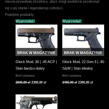
naszej prywatnej strzelnicy, abyś mógł osobiście przekonać
się o jej stanie i legendarnej celności.
Podobne produkty
Wyprzedaż!
Wyprzedaż!
BRAK W MAGAZYNIE
BRAK W MAGAZYNIE
Glock Mod. 30 | .45 ACP |
Glock Mod. 22 Gen 4 | .40
Stan bardzo dobry
S&W | Stan idealny
Broń używana
Broń używana
Pierwotna
Aktualna
Pierwotna
Aktualna
2600,00
zł
2300,00
zł
2450,00
zł
2300,00
zł
cena
cena
cena
cena
wynosiła:
wynosi:
wynosiła:
wynosi:
2600,00 zł.
2300,00 zł.
2450,00 zł.
2300,00 zł.