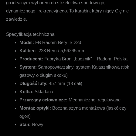
go idealnym wyborem do strzelectwa sportowego,
dynamicznego i rekreacyjnego. To karabin, który nigdy Cię nie
zawiedzie.
Specyfikacja techniczna
Model:
FB Radom Beryl S 223
Kaliber:
.223 Rem / 5,56×45 mm
Producent:
Fabryka Broni „Łucznik” – Radom, Polska
System:
Samopowtarzalny, system Kałasznikowa (tłok
gazowy o długim skoku)
Długość lufy:
457 mm (18 cali)
Kolba:
Składana
Przyrządy celownicze:
Mechaniczne, regulowane
Montaż optyki:
Boczna szyna montażowa (jaskółczy
ogon)
Stan:
Nowy