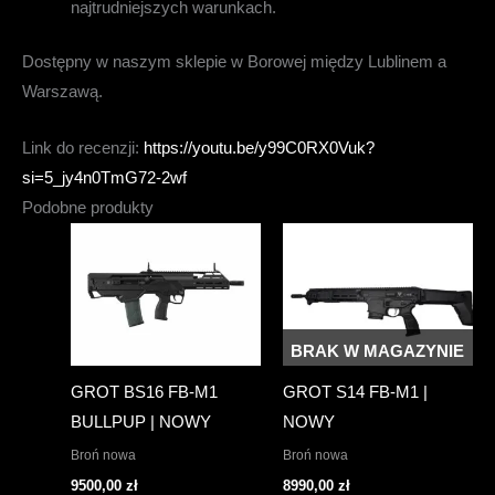
najtrudniejszych warunkach.
Dostępny w naszym sklepie w Borowej między Lublinem a
Warszawą.
Link do recenzji:
https://youtu.be/y99C0RX0Vuk?
si=5_jy4n0TmG72-2wf
Podobne produkty
BRAK W MAGAZYNIE
GROT BS16 FB-M1
GROT S14 FB-M1 |
BULLPUP | NOWY
NOWY
Broń nowa
Broń nowa
9500,00
zł
8990,00
zł