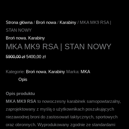
Strona główna
/
Broń nowa
/
Karabiny
/ MKA MK9 RSA |
STAN NOWY
Broń nowa
,
Karabiny
MKA MK9 RSA | STAN NOWY
Pierwotna
Aktualna
5900,00
zł
5400,00
zł
cena
cena
Kategorie:
Broń nowa
,
Karabiny
Marka:
MKA
wynosiła:
wynosi:
Opis
5900,00 zł.
5400,00 zł.
Opis produktu
MKA MK9 RSA
to nowoczesny karabinek samopowtarzalny,
zaprojektowany z myślą o użytkownikach poszukujących
niezawodnej broni do zastosowań taktycznych, sportowych
oraz obronnych.
Wyprodukowany zgodnie ze standardami