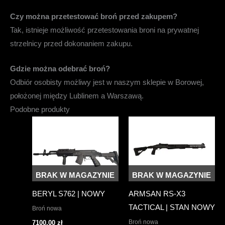
Czy można przetestować broń przed zakupem?
Tak, istnieje możliwość przetestowania broni na prywatnej
strzelnicy przed dokonaniem zakupu.
Gdzie można odebrać broń?
Odbiór osobisty możliwy jest w naszym sklepie w Borowej,
położonej między Lublinem a Warszawą.
Podobne produkty
BRAK W MAGAZYNIE
BRAK W MAGAZYNIE
BERYL S762 | NOWY
ARMSAN RS-X3
TACTICAL | STAN NOWY
Broń nowa
Broń nowa
7100,00
zł