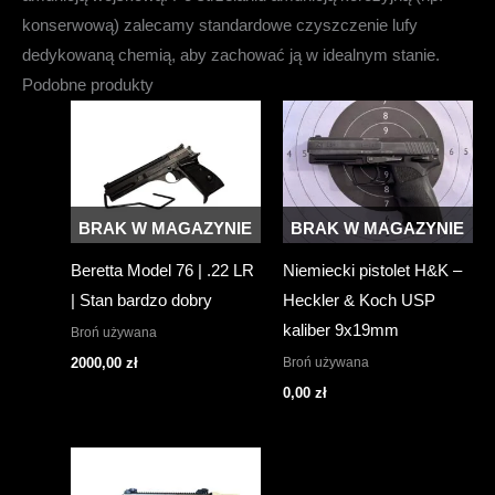
konserwową) zalecamy standardowe czyszczenie lufy
dedykowaną chemią, aby zachować ją w idealnym stanie.
Podobne produkty
BRAK W MAGAZYNIE
BRAK W MAGAZYNIE
Beretta Model 76 | .22 LR
Niemiecki pistolet H&K –
| Stan bardzo dobry
Heckler & Koch USP
kaliber 9x19mm
Broń używana
Broń używana
2000,00
zł
0,00
zł