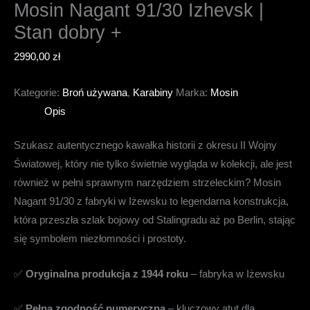
Mosin Nagant 91/30 Izhevsk |
Stan dobry +
2990,00
zł
Kategorie:
Broń używana
,
Karabiny
Marka:
Mosin
Opis
Szukasz autentycznego kawałka historii z okresu II Wojny
Światowej, który nie tylko świetnie wygląda w kolekcji, ale jest
również w pełni sprawnym narzędziem strzeleckim? Mosin
Nagant 91/30 z fabryki w Iżewsku to legendarna konstrukcja,
która przeszła szlak bojowy od Stalingradu aż po Berlin, stając
się symbolem niezłomności i prostoty.
✅
Oryginalna produkcja z 1944 roku
– fabryka w Iżewsku
✅
Pełna zgodność numeryczna
– kluczowy atut dla