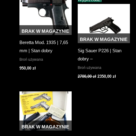
BRAK W MAGAZYNIE
BRAK W MAGAZYNIE
Beretta Mod. 1935 | 7,65
mm | Stan dobry
Sig Sauer P226 | Stan
dobry –
Broń używana
Broń używana
950,00
zł
Pierwotna
Aktualna
2700,00
zł
2350,00
zł
cena
cena
wynosiła:
wynosi:
2700,00 zł.
2350,00 zł.
BRAK W MAGAZYNIE