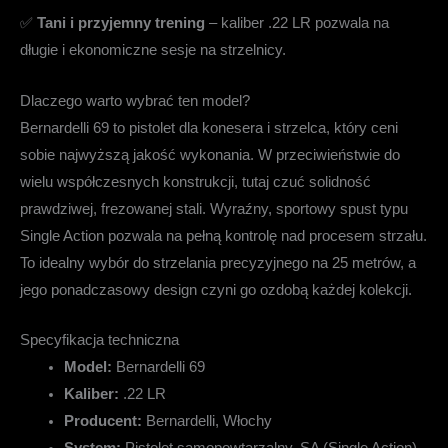
✅
Tani i przyjemny trening
– kaliber .22 LR pozwala na
długie i ekonomiczne sesje na strzelnicy.
Dlaczego warto wybrać ten model?
Bernardelli 69 to pistolet dla konesera i strzelca, który ceni
sobie najwyższą jakość wykonania. W przeciwieństwie do
wielu współczesnych konstrukcji, tutaj czuć solidność
prawdziwej, frezowanej stali. Wyraźny, sportowy spust typu
Single Action pozwala na pełną kontrolę nad procesem strzału.
To idealny wybór do strzelania precyzyjnego na 25 metrów, a
jego ponadczasowy design czyni go ozdobą każdej kolekcji.
Specyfikacja techniczna
Model:
Bernardelli 69
Kaliber:
.22 LR
Producent:
Bernardelli, Włochy
System:
Pistolet samopowtarzalny, SA (Single Action)