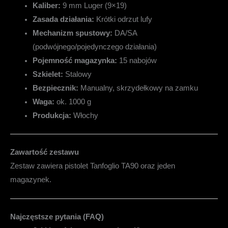
Kaliber:
9 mm Luger (9×19)
Zasada działania:
Krótki odrzut lufy
Mechanizm spustowy:
DA/SA
(podwójnego/pojedynczego działania)
Pojemność magazynka:
15 nabojów
Szkielet:
Stalowy
Bezpiecznik:
Manualny, skrzydełkowy na zamku
Waga:
ok. 1000 g
Produkcja:
Włochy
Zawartość zestawu
Zestaw zawiera pistolet Tanfoglio TA90 oraz jeden
magazynek.
Najczęstsze pytania (FAQ)