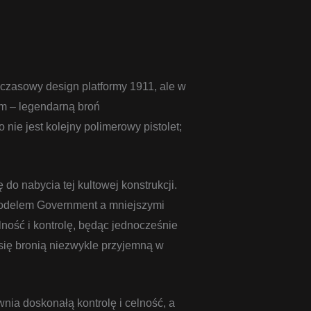
dczasowy design platformy 1911, ale w
m – legendarną broń
nie jest kolejny polimerowy pistolet;
do nabycia tej kultowej konstrukcji.
odelem Government a mniejszymi
lność i kontrolę, będąc jednocześnie
ię bronią niezwykle przyjemną w
wnia doskonałą kontrolę i celność, a