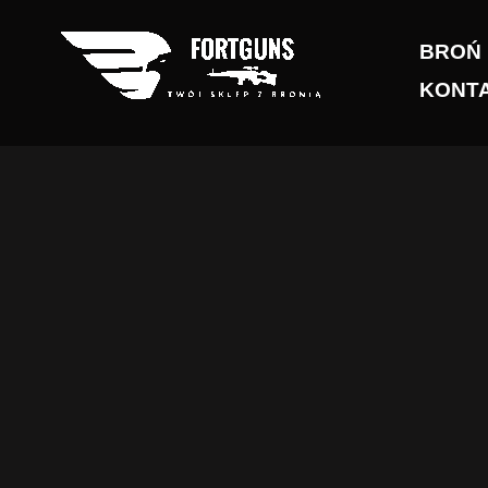
Przejdź
do
BROŃ
treści
KONT