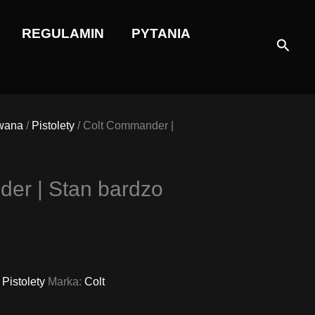
REGULAMIN
PYTANIA
Szuka
wana
/
Pistolety
/ Colt Commander |
er | Stan bardzo
,
Pistolety
Marka:
Colt