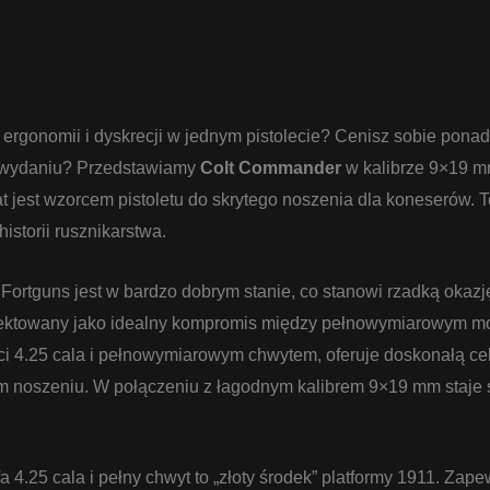
 ergonomii i dyskrecji w jednym pistolecie? Cenisz sobie pona
 wydaniu? Przedstawiamy
Colt Commander
w kalibrze 9×19 m
 jest wzorcem pistoletu do skrytego noszenia dla koneserów. To 
historii rusznikarstwa.
ortguns jest w bardzo dobrym stanie, co stanowi rzadką okazję 
jektowany jako idealny kompromis między pełnowymiarowym m
gości 4.25 cala i pełnowymiarowym chwytem, oferuje doskonałą ce
 noszeniu. W połączeniu z łagodnym kalibrem 9×19 mm staje s
a 4.25 cala i pełny chwyt to „złoty środek” platformy 1911. Zape