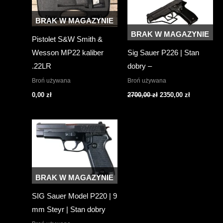
BRAK W MAGAZYNIE
BRAK W MAGAZYNIE
Pistolet S&W Smith &
Wesson MP22 kaliber
Sig Sauer P226 | Stan
.22LR
dobry –
Broń używana
Broń używana
Pierwotna
Aktualna
0,00
zł
2700,00
zł
2350,00
zł
cena
cena
wynosiła:
wynosi:
2700,00 zł.
2350,00 zł.
BRAK W MAGAZYNIE
SIG Sauer Model P220 | 9
mm Steyr | Stan dobry