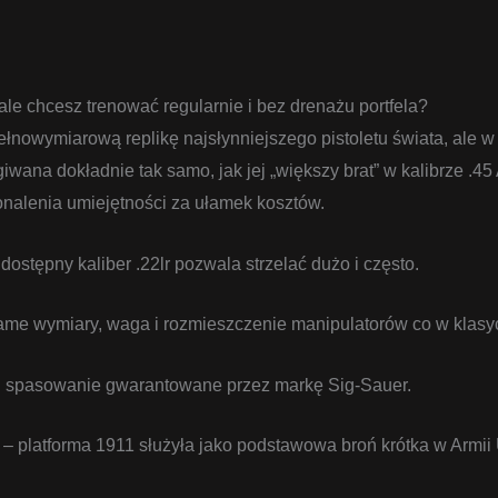
 ale chcesz trenować regularnie i bez drenażu portfela?
nowymiarową replikę najsłynniejszego pistoletu świata, ale w 
ugiwana dokładnie tak samo, jak jej „większy brat” w kalibrze .4
nalenia umiejętności za ułamek kosztów.
 dostępny kaliber .22lr pozwala strzelać dużo i często.
ame wymiary, waga i rozmieszczenie manipulatorów co w klas
i spasowanie gwarantowane przez markę Sig-Sauer.
– platforma 1911 służyła jako podstawowa broń krótka w Armii