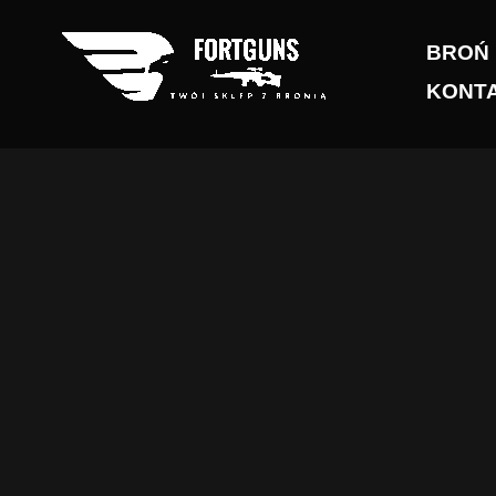
Przejdź
do
BROŃ
treści
KONT