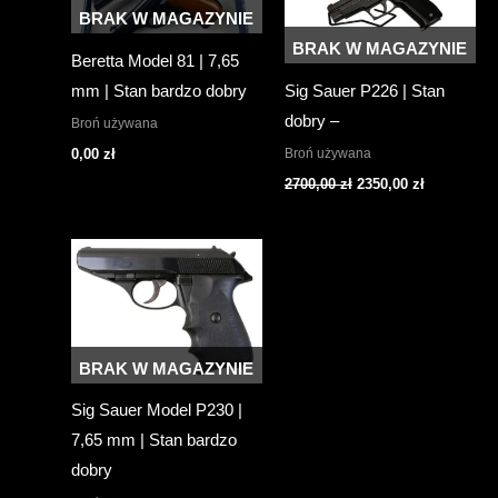
BRAK W MAGAZYNIE
BRAK W MAGAZYNIE
Beretta Model 81 | 7,65
mm | Stan bardzo dobry
Sig Sauer P226 | Stan
dobry –
Broń używana
Broń używana
0,00
zł
Pierwotna
Aktualna
2700,00
zł
2350,00
zł
cena
cena
wynosiła:
wynosi:
2700,00 zł.
2350,00 zł.
BRAK W MAGAZYNIE
Sig Sauer Model P230 |
7,65 mm | Stan bardzo
dobry