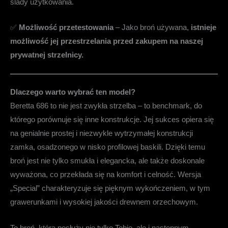
ślady użytkowania.
✅
Możliwość przetestowania
– Jako broń używana,
istnieje
możliwość jej przestrzelania przed zakupem na naszej
prywatnej strzelnicy.
Dlaczego warto wybrać ten model?
Beretta 686 to nie jest zwykła strzelba – to benchmark, do
którego porównuje się inne konstrukcje. Jej sukces opiera się
na genialnie prostej i niezwykle wytrzymałej konstrukcji
zamka, osadzonego w nisko profilowej baskili. Dzięki temu
broń jest nie tylko smukła i elegancka, ale także doskonale
wyważona, co przekłada się na komfort i celność. Wersja
„Special” charakteryzuje się pięknym wykończeniem, w tym
grawerunkami i wysokiej jakości drewnem orzechowym.
To broń, która posłuży nie tylko Tobie, ale i następnym