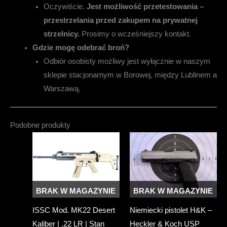
Oczywiście.
Jest możliwość przetestowania –
przestrzelania przed zakupem na prywatnej
strzelnicy.
Prosimy o wcześniejszy kontakt.
Gdzie mogę odebrać broń?
Odbiór osobisty możliwy jest wyłącznie w naszym
sklepie stacjonarnym w Borowej, między Lublinem a
Warszawą.
Podobne produkty
BRAK W MAGAZYNIE
BRAK W MAGAZYNIE
ISSC Mod. MK22 Desert
Niemiecki pistolet H&K –
Kaliber | .22 LR | Stan
Heckler & Koch USP