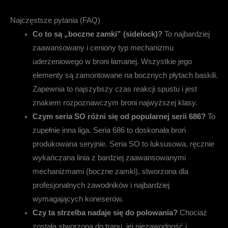
Najczęstsze pytania (FAQ)
Co to są „boczne zamki” (sidelock)?
To najbardziej
zaawansowany i ceniony typ mechanizmu
uderzeniowego w broni łamanej. Wszystkie jego
elementy są zamontowane na bocznych płytach baskili.
Zapewnia to najszybszy czas reakcji spustu i jest
znakiem rozpoznawczym broni najwyższej klasy.
Czym seria SO różni się od popularnej serii 686?
To
zupełnie inna liga. Seria 686 to doskonała broń
produkowana seryjnie. Seria SO to luksusowa, ręcznie
wykańczana linia z bardziej zaawansowanymi
mechanizmami (boczne zamki), stworzona dla
profesjonalnych zawodników i najbardziej
wymagających koneserów.
Czy ta strzelba nadaje się do polowania?
Chociaż
została stworzona do trapu, jej niezawodność i