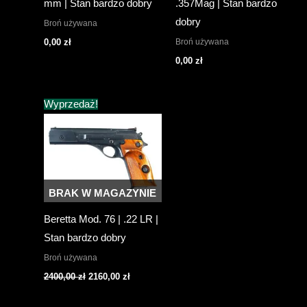
mm | Stan bardzo dobry
.357Mag | Stan bardzo
dobry
Broń używana
Broń używana
0,00
zł
0,00
zł
Wyprzedaż!
BRAK W MAGAZYNIE
Beretta Mod. 76 | .22 LR |
Stan bardzo dobry
Broń używana
Pierwotna
Aktualna
2400,00
zł
2160,00
zł
cena
cena
wynosiła:
wynosi: