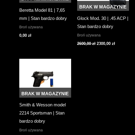
BRAK W MAGAZYNIE
Beretta Model 81 | 7,65
mm | Stan bardzo dobry
Glock Mod. 30 | .45 ACP |
Stan bardzo dobry
Broń używana
Broń używana
0,00
zł
Pierwotna
Aktualna
2600,00
zł
2300,00
zł
cena
cena
wynosiła:
wynosi:
2600,00 zł.
2300,00 zł.
BRAK W MAGAZYNIE
Smith & Wesson model
2214 Sportsman | Stan
bardzo dobry
Broń używana