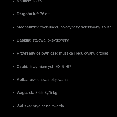
Kaliber:
12/76
Długość luf:
76 cm
Mechanizm:
over-under, pojedynczy selektywny spust
Baskila:
stalowa, oksydowana
Przyrządy celownicze:
muszka i regulowany grzbiet
Czoki:
5 wymiennych EXIS HP
Kolba:
orzechowa, olejowana
Waga:
ok. 3,65–3,75 kg
Walizka:
oryginalna, twarda