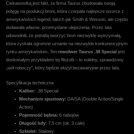
Ciekawostką jest fakt, że firma Taurus zbudowała swoją
potęgę na produkcji broni, która czerpała najlepsze wzorce z
amerykańskich legend, takich jak Smith & Wesson, ale często
dodawała własne, przemyślane ulepszenia. Przez lata
udowodnili, że potrafią tworzyć broń niezwykle wytrzymałą,
która zyskała ogromne uznanie na niezwykle konkurencyjnym
rynku amerykańskim. Ten
rewolwer Taurus .38 Special
jest
doskonałym przykładem tej filozofii – to solidny, sprawdzony
„wół roboczy”, który będzie służył bezawaryjnie przez lata.
Specyfikacja techniczna
Kaliber:
.38 Special
Mechanizm spustowy:
DA/SA (Double Action/Single
Action)
Pojemność bębna:
6 nabojów
Długość lufy:
7,5 cm (ok. 3 cale)
Szkielet:
Stalowy