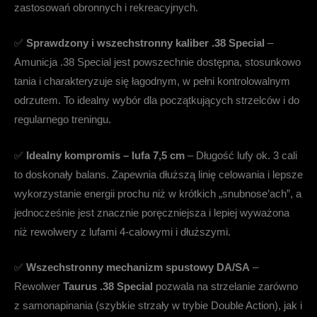
zastosowań obronnych i rekreacyjnych.
✅
Sprawdzony i wszechstronny kaliber .38 Special
–
Amunicja .38 Special jest powszechnie dostępna, stosunkowo
tania i charakteryzuje się łagodnym, w pełni kontrolowalnym
odrzutem. To idealny wybór dla początkujących strzelców i do
regularnego treningu.
✅
Idealny kompromis – lufa 7,5 cm
– Długość lufy ok. 3 cali
to doskonały balans. Zapewnia dłuższą linię celowania i lepsze
wykorzystanie energii prochu niż w krótkich „snubnose’ach”, a
jednocześnie jest znacznie poręczniejsza i lepiej wyważona
niż rewolwery z lufami 4-calowymi i dłuższymi.
✅
Wszechstronny mechanizm spustowy DA/SA
–
Rewolwer
Taurus .38 Special
pozwala na strzelanie zarówno
z samonapinania (szybkie strzały w trybie Double Action), jak i