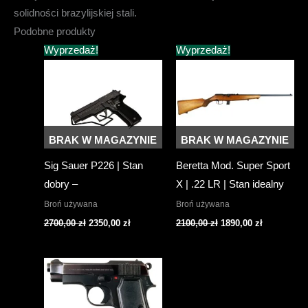
solidności brazylijskiej stali.
Podobne produkty
Wyprzedaż!
Wyprzedaż!
BRAK W MAGAZYNIE
BRAK W MAGAZYNIE
Sig Sauer P226 | Stan
Beretta Mod. Super Sport
dobry –
X | .22 LR | Stan idealny
Broń używana
Broń używana
Pierwotna
Aktualna
Pierwotna
Aktualna
2700,00
zł
2350,00
zł
2100,00
zł
1890,00
zł
cena
cena
cena
cena
wynosiła:
wynosi:
wynosiła:
wynosi:
2700,00 zł.
2350,00 zł.
2100,00 zł.
1890,00 zł.