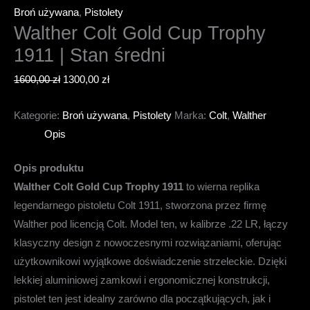
Broń używana
,
Pistolety
Walther Colt Gold Cup Trophy
1911 | Stan średni
Pierwotna
Aktualna
1600,00
zł
1300,00
zł
cena
cena
Kategorie:
Broń używana
,
Pistolety
Marka:
Colt
,
Walther
wynosiła:
wynosi:
Opis
1600,00 zł.
1300,00 zł.
Opis produktu
Walther Colt Gold Cup Trophy 1911
to wierna replika
legendarnego pistoletu Colt 1911, stworzona przez firmę
Walther pod licencją Colt. Model ten, w kalibrze .22 LR, łączy
klasyczny design z nowoczesnymi rozwiązaniami, oferując
użytkownikowi wyjątkowe doświadczenie strzeleckie. Dzięki
lekkiej aluminiowej zamkowi i ergonomicznej konstrukcji,
pistolet ten jest idealny zarówno dla początkujących, jak i