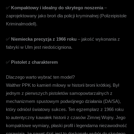
✅
Kompaktowy i idealny do skrytego noszenia
–
zaprojektowany jako broń dla policji kryminalnej (Polizeipistole
Kriminalmodell).
✅
Niemiecka precyzja z 1966 roku
– jakość wykonania z
fabryki w Ulm jest niedościgniona.
✅
Pistolet z charakterem
Dlaczego warto wybrać ten model?
Walther PPK to kamień milowy w historii broni krótkiej. Był
jednym z pierwszych pistoletów samopowtarzalnych z
mechanizmem spustowym podwójnego działania (DA/SA),
który odniósł światowy sukces. Ten egzemplarz z 1966 roku
to autentyczny kawałek historii z czasów Zimnej Wojny. Jego
kompaktowe wymiary, płaski profil i legendarna niezawodność
sprawiają, że nawet dziś jest to doskonały wybór do skrytego