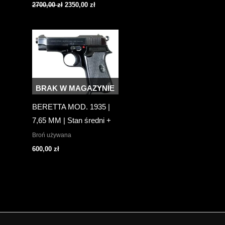
Pierwotna
Aktualna
2700,00
zł
2350,00
zł
cena
cena
wynosiła:
wynosi:
2700,00 zł.
2350,00 zł.
BRAK W MAGAZYNIE
BERETTA MOD. 1935 |
7,65 MM | Stan średni +
Broń używana
600,00
zł