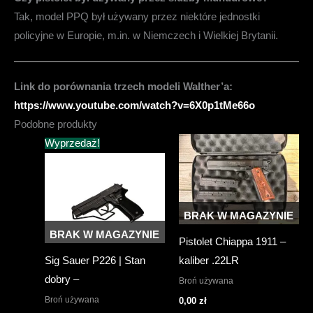
Tak, model PPQ był używany przez niektóre jednostki
policyjne w Europie, m.in. w Niemczech i Wielkiej Brytanii.
Link do porównania trzech modeli Walther’a:
https://www.youtube.com/watch?v=6X0p1tMe66o
Podobne produkty
Wyprzedaż!
BRAK W MAGAZYNIE
BRAK W MAGAZYNIE
Pistolet Chiappa 1911 –
Sig Sauer P226 | Stan
kaliber .22LR
dobry –
Broń używana
Broń używana
0,00
zł