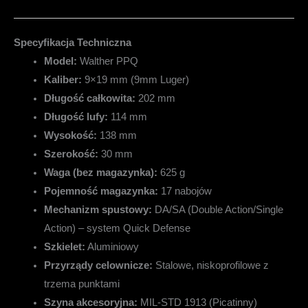
Specyfikacja Techniczna
Model:
Walther PPQ
Kaliber:
9×19 mm (9mm Luger)
Długość całkowita:
202 mm
Długość lufy:
114 mm
Wysokość:
138 mm
Szerokość:
30 mm
Waga (bez magazynka):
625 g
Pojemność magazynka:
17 nabojów
Mechanizm spustowy:
DA/SA (Double Action/Single
Action) – system Quick Defense
Szkielet:
Aluminiowy
Przyrządy celownicze:
Stalowe, niskoprofilowe z
trzema punktami
Szyna akcesoryjna:
MIL-STD 1913 (Picatinny)