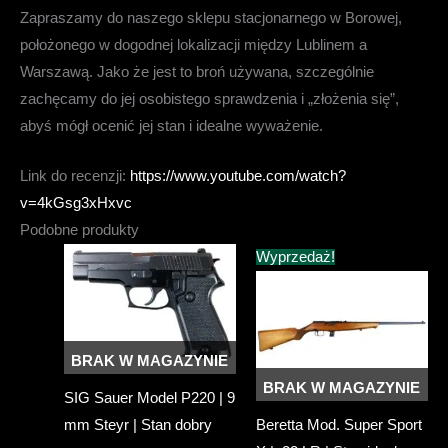
Zapraszamy do naszego sklepu stacjonarnego w
Borowej,
położonego w dogodnej lokalizacji między Lublinem a
Warszawą
. Jako że jest to broń używana, szczególnie
zachęcamy do jej osobistego sprawdzenia i „złożenia się”,
abyś mógł ocenić jej stan i idealne wyważenie.
Link do recenzji:
https://www.youtube.com/watch?
v=4kGsg3xHxvc
Podobne produkty
Wyprzedaż!
BRAK W MAGAZYNIE
BRAK W MAGAZYNIE
SIG Sauer Model P220 | 9
mm Steyr | Stan dobry
Beretta Mod. Super Sport