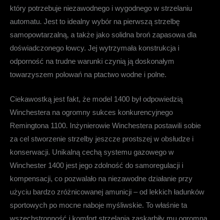
który potrzebuje niezawodnego i wygodnego w strzelaniu
automatu. Jest to idealny wybór na pierwszą strzelbę
samopowtarzalną, a także jako solidna broń zapasowa dla
doświadczonego łowcy. Jej wytrzymała konstrukcja i
odporność na trudne warunki czynią ją doskonałym
towarzyszem polowań na ptactwo wodne i polne.
Ciekawostką jest fakt, że model 1400 był odpowiedzią
Winchestera na ogromny sukces konkurencyjnego
Remingtona 1100. Inżynierowie Winchestera postawili sobie
za cel stworzenie strzelby jeszcze prostszej w obsłudze i
konserwacji. Unikalną cechą systemu gazowego w
Winchester 1400
jest jego zdolność do samoregulacji i
kompensacji, co pozwalało na niezawodne działanie przy
użyciu bardzo zróżnicowanej amunicji – od lekkich ładunków
sportowych po mocne naboje myśliwskie. To właśnie ta
wszechstronność i komfort strzelania zaskarbiły mu ogromną