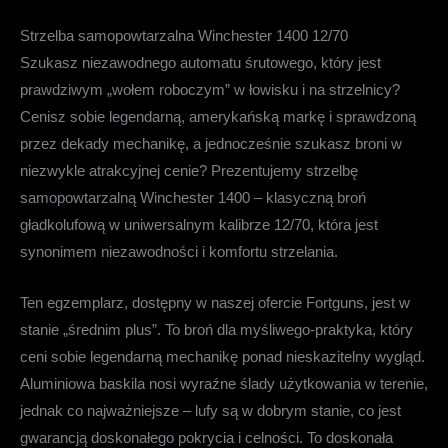
Strzelba samopowtarzalna Winchester 1400 12/70
Szukasz niezawodnego automatu śrutowego, który jest
prawdziwym „wołem roboczym” w łowisku i na strzelnicy?
Cenisz sobie legendarną, amerykańską markę i sprawdzoną
przez dekady mechanikę, a jednocześnie szukasz broni w
niezwykle atrakcyjnej cenie? Prezentujemy
strzelbę
samopowtarzalną Winchester 1400
– klasyczną broń
gładkolufową w uniwersalnym kalibrze 12/70, która jest
synonimem niezawodności i komfortu strzelania.
Ten egzemplarz, dostępny w naszej ofercie Fortguns, jest w
stanie „średnim plus”. To broń dla myśliwego-praktyka, który
ceni sobie legendarną mechanikę ponad nieskazitelny wygląd.
Aluminiowa baskila nosi wyraźne ślady użytkowania w terenie,
jednak co najważniejsze –
lufy są w dobrym stanie
, co jest
gwarancją doskonałego pokrycia i celności. To doskonała