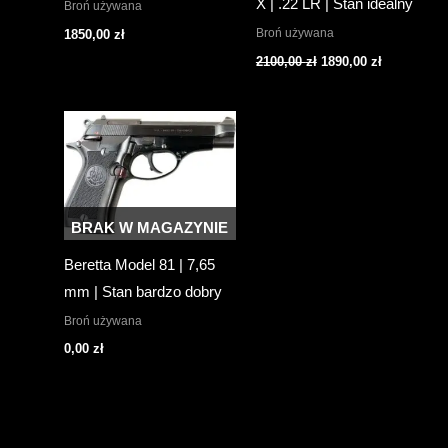
X | .22 LR | Stan idealny
Broń używana
Broń używana
1850,00
zł
Pierwotna
Aktualna
2100,00
zł
1890,00
zł
cena
cena
wynosiła:
wynosi:
2100,00 zł.
1890,00 zł.
BRAK W MAGAZYNIE
Beretta Model 81 | 7,65
mm | Stan bardzo dobry
Broń używana
0,00
zł