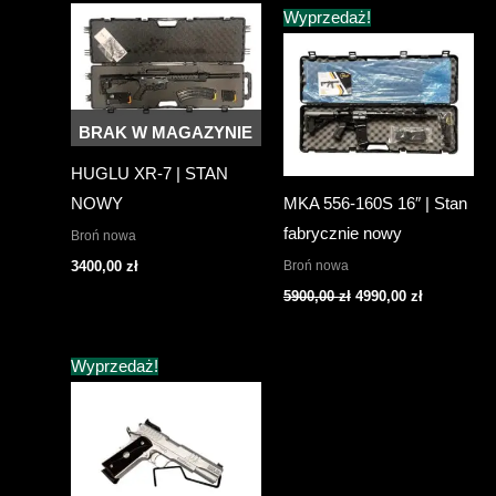
Wyprzedaż!
BRAK W MAGAZYNIE
HUGLU XR-7 | STAN
NOWY
MKA 556-160S 16″ | Stan
fabrycznie nowy
Broń nowa
Broń nowa
3400,00
zł
Pierwotna
Aktualna
5900,00
zł
4990,00
zł
cena
cena
wynosiła:
wynosi:
5900,00 zł.
4990,00 zł.
Wyprzedaż!