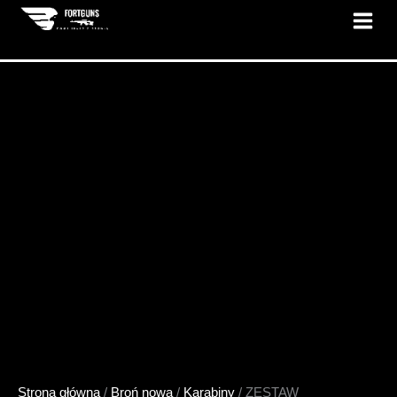
Przejdź
do
treści
Strona główna
/
Broń nowa
/
Karabiny
/ ZESTAW