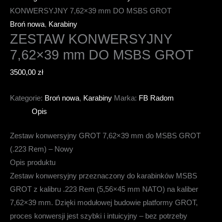
KONWERSYJNY 7,62×39 mm DO MSBS GROT
Broń nowa
,
Karabiny
ZESTAW KONWERSYJNY
7,62×39 mm DO MSBS GROT
3500,00
zł
Kategorie:
Broń nowa
,
Karabiny
Marka:
FB Radom
Opis
Zestaw konwersyjny GROT 7,62×39 mm do MSBS GROT
(.223 Rem) – Nowy
Opis produktu
Zestaw konwersyjny przeznaczony do karabinków MSBS
GROT z kalibru .223 Rem (5,56×45 mm NATO) na kaliber
7,62×39 mm. Dzięki modułowej budowie platformy GROT,
proces konwersji jest szybki i intuicyjny – bez potrzeby