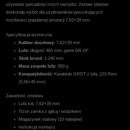
używania specjalistycznych narzędzi. Zestaw stanowi
doskonały wybór dla użytkowników poszukujących
możliwości popularnej amunicji 7,62×39 mm.
Specyfikacja techniczna
Kaliber docelowy:
7,62×39 mm
Lufa:
długość 461 mm, gwint 5/8-24″
Skok bruzd:
1:240 mm
Masa zespołu lufy:
950 g
Kompatybilność:
Karabinki GROT z lufą .223 Rem
(5,56×45 mm)
Zawartość zestawu
Lufa kal. 7,62×39 mm
Trzon zamka z iglicą i wodzikiem
Magazynek stalowy (10 nabojów)
Instrukcja montażu