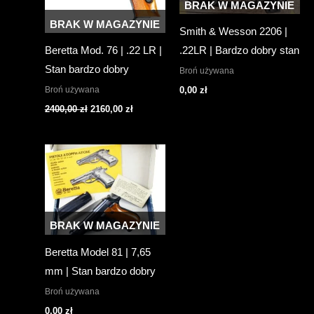
BRAK W MAGAZYNIE
BRAK W MAGAZYNIE
Smith & Wesson 2206 |
Beretta Mod. 76 | .22 LR |
.22LR | Bardzo dobry stan
Stan bardzo dobry
Broń używana
Broń używana
0,00
zł
Pierwotna
Aktualna
2400,00
zł
2160,00
zł
cena
cena
wynosiła:
wynosi:
2400,00 zł.
2160,00 zł.
BRAK W MAGAZYNIE
Beretta Model 81 | 7,65
mm | Stan bardzo dobry
Broń używana
0,00
zł