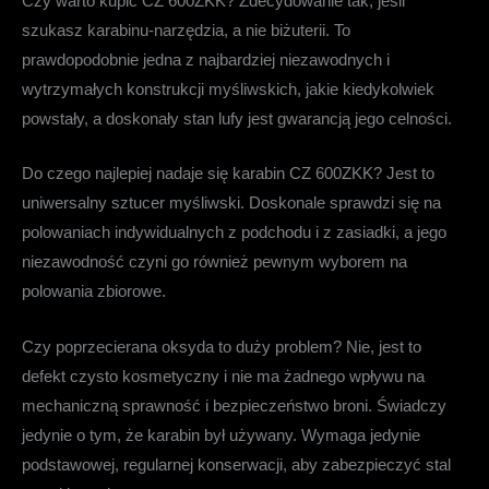
Czy warto kupić CZ 600ZKK?
Zdecydowanie tak, jeśli
szukasz karabinu-narzędzia, a nie biżuterii. To
prawdopodobnie jedna z najbardziej niezawodnych i
wytrzymałych konstrukcji myśliwskich, jakie kiedykolwiek
powstały, a doskonały stan lufy jest gwarancją jego celności.
Do czego najlepiej nadaje się karabin CZ 600ZKK?
Jest to
uniwersalny sztucer myśliwski. Doskonale sprawdzi się na
polowaniach indywidualnych z podchodu i z zasiadki, a jego
niezawodność czyni go również pewnym wyborem na
polowania zbiorowe.
Czy poprzecierana oksyda to duży problem?
Nie, jest to
defekt czysto kosmetyczny i nie ma żadnego wpływu na
mechaniczną sprawność i bezpieczeństwo broni. Świadczy
jedynie o tym, że karabin był używany. Wymaga jedynie
podstawowej, regularnej konserwacji, aby zabezpieczyć stal