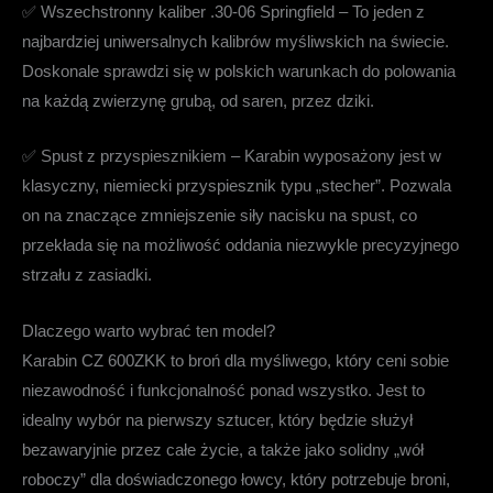
✅
Wszechstronny kaliber .30-06 Springfield
– To jeden z
najbardziej uniwersalnych kalibrów myśliwskich na świecie.
Doskonale sprawdzi się w polskich warunkach do polowania
na każdą zwierzynę grubą, od saren, przez dziki.
✅
Spust z przyspiesznikiem
– Karabin wyposażony jest w
klasyczny, niemiecki przyspiesznik typu „stecher”. Pozwala
on na znaczące zmniejszenie siły nacisku na spust, co
przekłada się na możliwość oddania niezwykle precyzyjnego
strzału z zasiadki.
Dlaczego warto wybrać ten model?
Karabin CZ 600ZKK
to broń dla myśliwego, który ceni sobie
niezawodność i funkcjonalność ponad wszystko. Jest to
idealny wybór na pierwszy sztucer, który będzie służył
bezawaryjnie przez całe życie, a także jako solidny „wół
roboczy” dla doświadczonego łowcy, który potrzebuje broni,