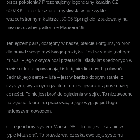
przez pokolenia? Prezentujemy legendarny
karabin CZ
600ZKK
– czeski sztucer myśliwski w niezwykle
wszechstronnym kalibrze .30-06 Springfield, zbudowany na
niezniszczalnej platformie Mausera 98.
Ten egzemplarz, dostępny w naszej ofercie Fortguns, to broń
dla prawdziwego myśliwego-praktyka. Jest w stanie „dobrym
minus” – jego oksyda nosi przetarcia i ślady lat spędzonych w
łowisku, które opowiadają historię niezliczonych polowań.
Jednak jego serce –
lufa – jest w bardzo dobrym stanie, z
czystym, wyraźnym gwintem
, co jest gwarancją doskonałej
celności. To nie jest broń do oglądania w sejfie. To niezawodne
narzędzie, które ma pracować, a jego wygląd jest tego
najlepszym dowodem.
✅
Legendarny system Mauser 98
– To nie jest „karabin w
typie Mausera”. To prawdziwa, czeska ewolucja systemu