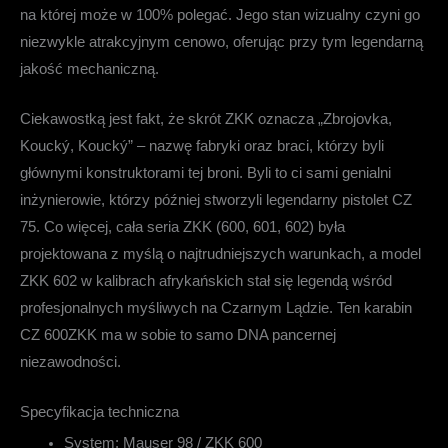
na której może w 100% polegać. Jego stan wizualny czyni go
niezwykle atrakcyjnym cenowo, oferując przy tym legendarną
jakość mechaniczną.
Ciekawostką jest fakt, że skrót ZKK oznacza „Zbrojovka,
Koucký, Koucký” – nazwę fabryki oraz braci, którzy byli
głównymi konstruktorami tej broni. Byli to ci sami genialni
inżynierowie, którzy później stworzyli legendarny pistolet CZ
75. Co więcej, cała seria ZKK (600, 601, 602) była
projektowana z myślą o najtrudniejszych warunkach, a model
ZKK 602 w kalibrach afrykańskich stał się legendą wśród
profesjonalnych myśliwych na Czarnym Lądzie. Ten
karabin
CZ 600ZKK
ma w sobie to samo DNA pancernej
niezawodności.
Specyfikacja techniczna
System:
Mauser 98 / ZKK 600