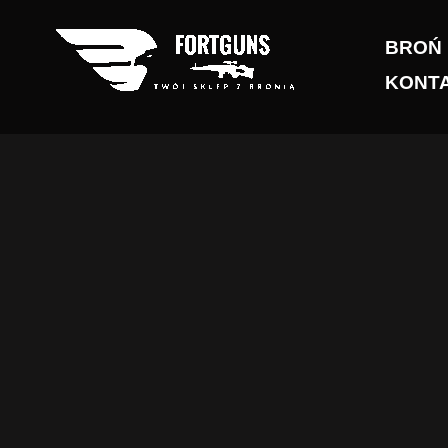
Przejdź
do
BROŃ
treści
KONT