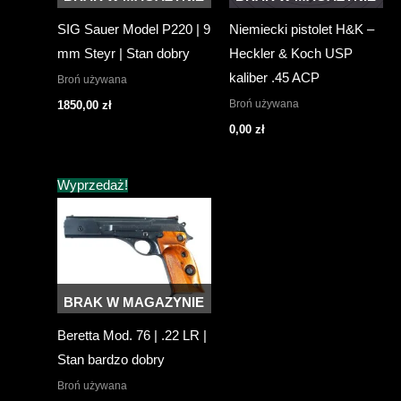
SIG Sauer Model P220 | 9
Niemiecki pistolet H&K –
mm Steyr | Stan dobry
Heckler & Koch USP
kaliber .45 ACP
Broń używana
Broń używana
1850,00
zł
0,00
zł
Wyprzedaż!
BRAK W MAGAZYNIE
Beretta Mod. 76 | .22 LR |
Stan bardzo dobry
Broń używana