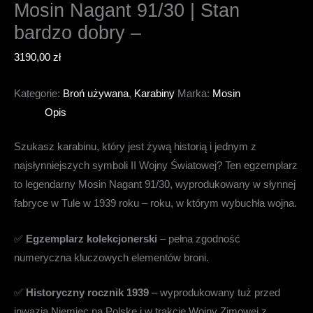
Mosin Nagant 91/30 | Stan
bardzo dobry –
3190,00
zł
Kategorie:
Broń używana
,
Karabiny
Marka:
Mosin
Opis
Szukasz karabinu, który jest żywą historią i jednym z
najsłynniejszych symboli II Wojny Światowej? Ten egzemplarz
to legendarny Mosin Nagant 91/30, wyprodukowany w słynnej
fabryce w Tule w 1939 roku – roku, w którym wybuchła wojna.
✅
Egzemplarz kolekcjonerski
– pełna zgodność
numeryczna kluczowych elementów broni.
✅
Historyczny rocznik 1939
– wyprodukowany tuż przed
inwazją Niemiec na Polskę i w trakcie Wojny Zimowej z