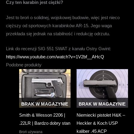
Czy ten karabin jest ciężki?
Jest to broń o solidnej, wojskowej budowie, więc jest nieco
cięższy od sportowych karabinków AR-15. Jego waga
przekłada się jednak na stabilność i redukcję odrzutu.
Link do recenzji SIG 551 SWAT z kanału Ostry Gwint:
https://www.youtube.com/watch?v=1V2bf__AHcQ
Podobne produkty
BRAK W MAGAZYNIE
BRAK W MAGAZYNIE
Smith & Wesson 2206 |
Niemiecki pistolet H&K –
.22LR | Bardzo dobry stan
Heckler & Koch USP
kaliber .45 ACP
Broń używana