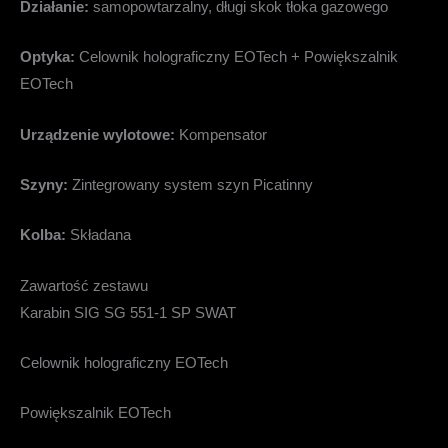
Działanie:
samopowtarzalny, długi skok tłoka gazowego
Optyka:
Celownik holograficzny EOTech + Powiększalnik
EOTech
Urządzenie wylotowe:
Kompensator
Szyny:
Zintegrowany system szyn Picatinny
Kolba:
Składana
Zawartość zestawu
Karabin SIG SG 551-1 SP SWAT
Celownik holograficzny EOTech
Powiększalnik EOTech