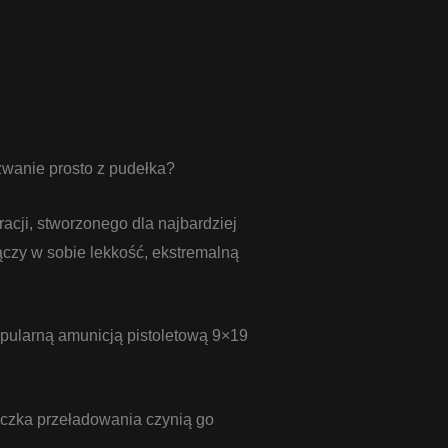
zwanie prosto z pudełka?
cji, stworzonego dla najbardziej
ączy w sobie lekkość, ekstremalną
 popularną amunicją pistoletową 9×19
ączka przeładowania czynią go