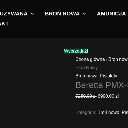
 UŻYWANA
BROŃ NOWA
AMUNICJA
AKT
Wyprzedaż!
Strona główna
/
Broń now
Stan Nowy
Broń nowa
,
Pistolety
Beretta PMX-S
Pierwotna
Aktu
7250,00
zł
6990,00
zł
cena
cen
Kategorie:
wynosiła:
Broń nowa
wyno
,
Pis
7250,00 zł.
6990