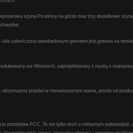
ęcznych.
ymiarowa szyna Picatinny na górze oraz trzy dodatkowe szyny
i chwytów.
 lufa zakończona standardowym gwintem jest gotowa na monta
odukowany we Włoszech, zaprojektowany z myślą o maksymaln
 otrzymujesz pistolet w nienaruszonym stanie, prosto od prod
ie pistoletów PCC. To nie tylko broń o militarnym rodowodzie, 
. Niezwykle niski odrzut, intuicyjna obsługa i ogromne możliwo