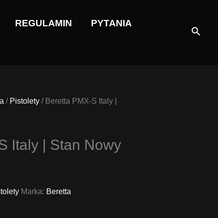
REGULAMIN
PYTANIA
Szuka
a
/
Pistolety
/ Beretta PMX-S Italy |
 Italy | Stan Nowy
alna
a
si:
tolety
Marka:
Beretta
,00 zł.