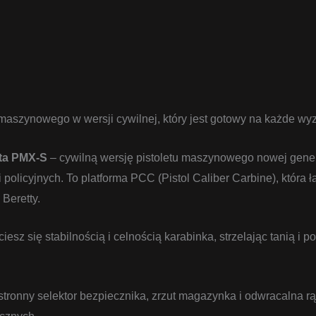
maszynowego w wersji cywilnej, który jest gotowy na każde wy
ta PMX-S
– cywilną wersję pistoletu maszynowego nowej genera
olicyjnych. To platforma PCC (Pistol Caliber Carbine), która ł
Beretty.
ciesz się stabilnością i celnością karabinka, strzelając tanią i
tronny selektor bezpiecznika, zrzut magazynka i odwracalna r