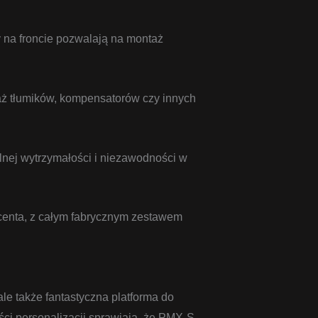
 na froncie pozwalają na montaż
ż tłumików, kompensatorów czy innych
ej wytrzymałości i niezawodności w
ucenta, z całym fabrycznym zestawem
ale także fantastyczna platforma do
ści personalizacji sprawiają, że PMX-S