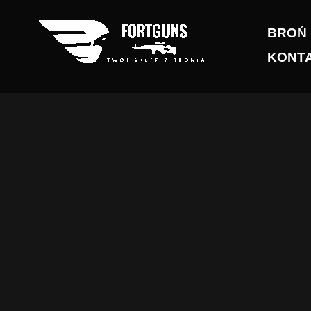
Przejdź
do
BROŃ
treści
KONT