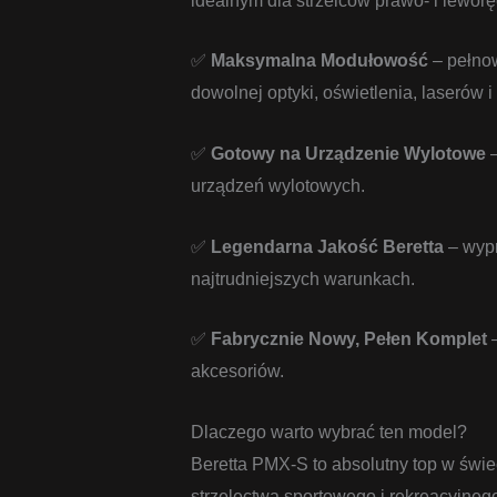
idealnym dla strzelców prawo- i lewor
✅
Maksymalna Modułowość
– pełnow
dowolnej optyki, oświetlenia, laserów 
✅
Gotowy na Urządzenie Wylotowe
–
urządzeń wylotowych.
✅
Legendarna Jakość Beretta
– wypr
najtrudniejszych warunkach.
✅
Fabrycznie Nowy, Pełen Komplet
–
akcesoriów.
Dlaczego warto wybrać ten model?
Beretta PMX-S to absolutny top w świec
strzelectwa sportowego i rekreacyjnego